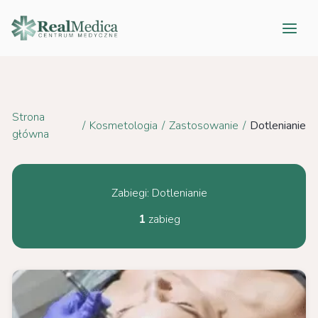
Przejdź
do
treści
Strona
/
Kosmetologia
/
Zastosowanie
/
Dotlenianie
główna
Zabiegi: Dotlenianie
1
zabieg