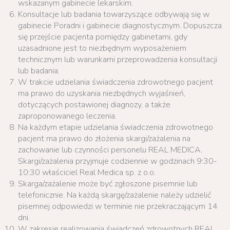
wskazanym gabinecie lekarskim.
Konsultacje lub badania towarzyszące odbywają się w
gabinecie Poradni i gabinecie diagnostycznym. Dopuszcza
się przejście pacjenta pomiędzy gabinetami, gdy
uzasadnione jest to niezbędnym wyposażeniem
technicznym lub warunkami przeprowadzenia konsultacji
lub badania.
W trakcie udzielania świadczenia zdrowotnego pacjent
ma prawo do uzyskania niezbędnych wyjaśnień,
dotyczących postawionej diagnozy, a także
zaproponowanego leczenia.
Na każdym etapie udzielania świadczenia zdrowotnego
pacjent ma prawo do złożenia skargi/zażalenia na
zachowanie lub czynności personelu REAL MEDICA.
Skargi/zażalenia przyjmuje codziennie w godzinach 9:30-
10:30 właściciel Real Medica sp. z o.o.
Skarga/zażalenie może być zgłoszone pisemnie lub
telefonicznie. Na każdą skargę/zażalenie należy udzielić
pisemnej odpowiedzi w terminie nie przekraczającym 14
dni.
W zakresie realizowania świadczeń zdrowotnych REAL