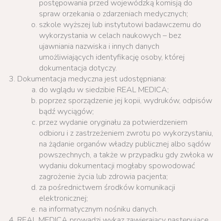
postępowania przed wojewódzką komisją do
spraw orzekania o zdarzeniach medycznych;
szkole wyższej lub instytutowi badawczemu do
wykorzystania w celach naukowych – bez
ujawniania nazwiska i innych danych
umożliwiających identyfikację osoby, której
dokumentacja dotyczy.
Dokumentacja medyczna jest udostępniana:
do wglądu w siedzibie REAL MEDICA;
poprzez sporządzenie jej kopii, wydruków, odpisów
bądź wyciągów;
przez wydanie oryginału za potwierdzeniem
odbioru i z zastrzeżeniem zwrotu po wykorzystaniu,
na żądanie organów władzy publicznej albo sądów
powszechnych, a także w przypadku gdy zwłoka w
wydaniu dokumentacji mogłaby spowodować
zagrożenie życia lub zdrowia pacjenta;
za pośrednictwem środków komunikacji
elektronicznej;
na informatycznym nośniku danych.
REAL MEDICA prowadzi wykaz zawierający następujące