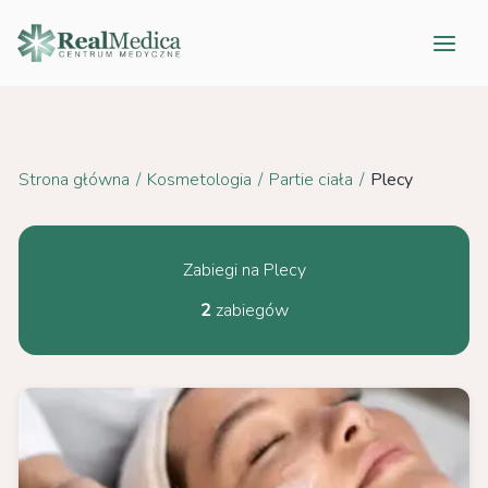
Przejdź
do
treści
Strona główna
/
Kosmetologia
/
Partie ciała
/
Plecy
Zabiegi na Plecy
2
zabiegów