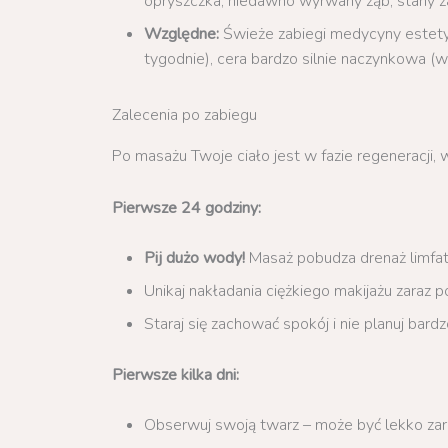
opryszczka, niedawno wyrwany ząb, stany za
Względne:
Świeże zabiegi medycyny estetyc
tygodnie), cera bardzo silnie naczynkowa (w
Zalecenia po zabiegu
Po masażu Twoje ciało jest w fazie regeneracji,
Pierwsze 24 godziny:
Pij dużo wody!
Masaż pobudza drenaż limfat
Unikaj nakładania ciężkiego makijażu zaraz
Staraj się zachować spokój i nie planuj bar
Pierwsze kilka dni:
Obserwuj swoją twarz – może być lekko zar