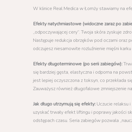
W klinice Real Medica w Łomży stawiamy na efekt
Efekty natychmiastowe (widoczne zaraz po zabie
„odpoczywającej cery”. Twoja skóra zyskuje zdro
Następuje redukcja obrzęków pod oczami oraz 
odczujesz niesamowite rozluźnienie mięśni karku 
Efekty długoterminowe (po serii zabiegów):
Trwa
się bardziej gęsta, elastyczna i odporna na po
jest lepiej oczyszczona z toksyn, co przekłada 
Zauważysz również długofalowe zmniejszenie napi
Jak długo utrzymują się efekty:
Uczucie relaksu i
uzyskać trwały efekt liftingu i poprawy jakości
odstępach czasu. Seria zabiegów pozwala „nauczy