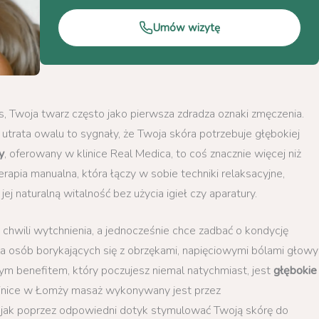
Umów wizytę
 Twoja twarz często jako pierwsza zdradza oznaki zmęczenia.
 utrata owalu to sygnały, że Twoja skóra potrzebuje głębokiej
y
, oferowany w klinice Real Medica, to coś znacznie więcej niż
rapia manualna, która łączy w sobie techniki relaksacyjne,
ej naturalną witalność bez użycia igieł czy aparatury.
chwili wytchnienia, a jednocześnie chce zadbać o kondycję
dla osób borykających się z obrzękami, napięciowymi bólami głowy
ym benefitem, który poczujesz niemal natychmiast, jest
głębokie
linice w Łomży masaż wykonywany jest przez
, jak poprzez odpowiedni dotyk stymulować Twoją skórę do