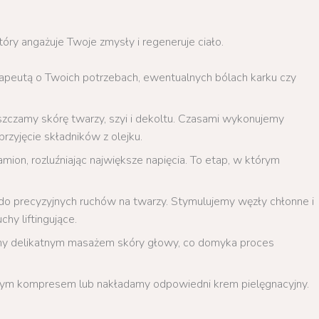
tóry angażuje Twoje zmysły i regeneruje ciało.
apeutą o Twoich potrzebach, ewentualnych bólach karku czy
zczamy skórę twarzy, szyi i dekoltu. Czasami wykonujemy
rzyjęcie składników z olejku.
mion, rozluźniając największe napięcia. To etap, w którym
o precyzyjnych ruchów na twarzy. Stymulujemy węzły chłonne i
hy liftingujące.
y delikatnym masażem skóry głowy, co domyka proces
ym kompresem lub nakładamy odpowiedni krem pielęgnacyjny.