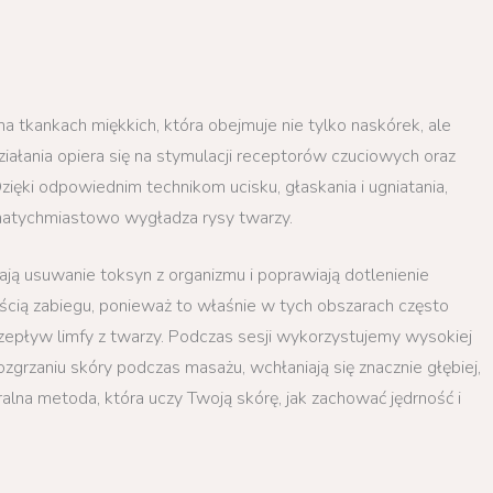
na tkankach miękkich, która obejmuje nie tylko naskórek, ale
ziałania opiera się na stymulacji receptorów czuciowych oraz
zięki odpowiednim technikom ucisku, głaskania i ugniatania,
o natychmiastowo wygładza rysy twarzy.
ją usuwanie toksyn z organizmu i poprawiają dotlenienie
zęścią zabiegu, ponieważ to właśnie w tych obszarach często
rzepływ limfy z twarzy. Podczas sesji wykorzystujemy wysokiej
rozgrzaniu skóry podczas masażu, wchłaniają się znacznie głębiej,
uralna metoda, która uczy Twoją skórę, jak zachować jędrność i