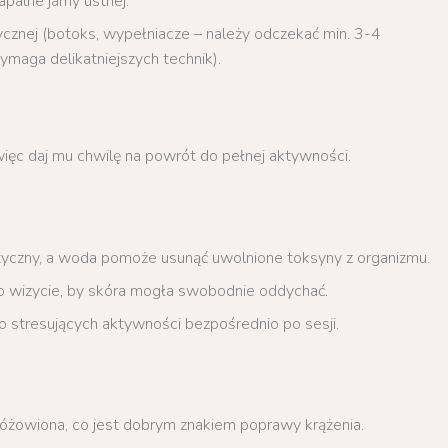
palne jamy ustnej.
znej (botoks, wypełniacze – należy odczekać min. 3-4
ymaga delikatniejszych technik).
 więc daj mu chwilę na powrót do pełnej aktywności.
yczny, a woda pomoże usunąć uwolnione toksyny z organizmu.
 po wizycie, by skóra mogła swobodnie oddychać.
dzo stresujących aktywności bezpośrednio po sesji.
óżowiona, co jest dobrym znakiem poprawy krążenia.