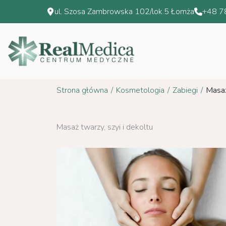
Przejdź
ul. Szosa Zambrowska 102/lok.5 Łomża
+48 7
do
treści
Strona główna
/
Kosmetologia
/
Zabiegi
/
Masaż
Masaż twarzy, szyi i dekoltu