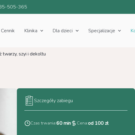
85-505-365
Cennik
Klinika
Dla dzieci
Specjalizacje
K
 twarzy, szyi i dekoltu
Szczegóły zabiegu
60 min
od 100 zł
Czas trwania:
Cena: