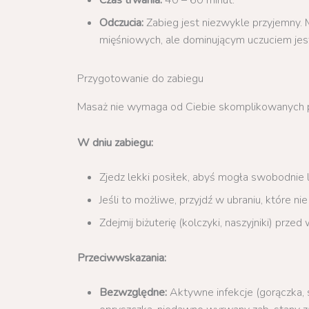
Czas trwania:
40 – 60 minut.
Odczucia:
Zabieg jest niezwykle przyjemny. 
mięśniowych, ale dominującym uczuciem jest
Przygotowanie do zabiegu
Masaż nie wymaga od Ciebie skomplikowanych p
W dniu zabiegu:
Zjedz lekki posiłek, abyś mogła swobodnie l
Jeśli to możliwe, przyjdź w ubraniu, które n
Zdejmij biżuterię (kolczyki, naszyjniki) prze
Przeciwwskazania:
Bezwzględne:
Aktywne infekcje (gorączka, s