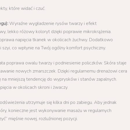
y, które widać i czuć.
gu):
Wyraźne wygładzenie rysów twarzy i efekt
wy, lekko różowy koloryt dzięki poprawie mikrokrążenia.
poprawa napięcia tkanek w okolicach żuchwy. Dodatkowo
i szyi, co wpłynie na Twój ogólny komfort psychiczny.
ła poprawa owalu twarzy i podniesienie policzków. Skóra staje
wstawanie nowych zmarszczek. Dzięki regularnemu drenażowi cera
się na mniejszą tendencję do wyprysków i stanów zapalnych.
ęcia w okolicach skroni i żwaczy.
 odświeżenia utrzymuje się kilka dni po zabiegu. Aby jednak
 skóry, konieczne jest wykonywanie masażu w regularnych
ć” mięśnie nowej, rozluźnionej pozycji.