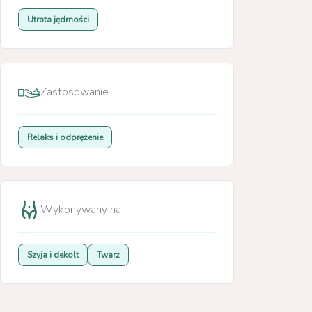
Utrata jędrności
Zastosowanie
Relaks i odprężenie
Wykonywany na
Szyja i dekolt
Twarz