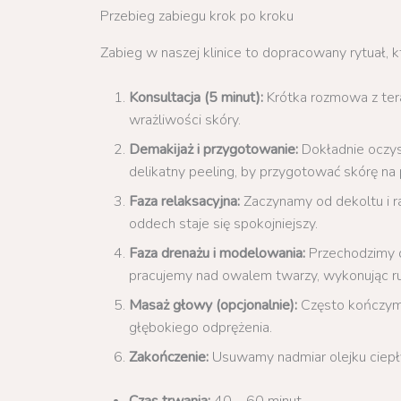
Przebieg zabiegu krok po kroku
Zabieg w naszej klinice to dopracowany rytuał, k
Konsultacja (5 minut):
Krótka rozmowa z ter
wrażliwości skóry.
Demakijaż i przygotowanie:
Dokładnie oczys
delikatny peeling, by przygotować skórę na p
Faza relaksacyjna:
Zaczynamy od dekoltu i ra
oddech staje się spokojniejszy.
Faza drenażu i modelowania:
Przechodzimy d
pracujemy nad owalem twarzy, wykonując ruc
Masaż głowy (opcjonalnie):
Często kończym
głębokiego odprężenia.
Zakończenie:
Usuwamy nadmiar olejku ciepł