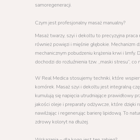
samoregeneracji.
Czym jest profesjonalny masaż manualny?
Masaż twarzy, szyi i dekoltu to precyzyjna praca 
również powięzi i mięśnie głębokie. Mechanizm d
mechanicznym pobudzeniu krążenia krwi i limfy. D
dochodzi do rozluźnienia tzw. „maski stresu”, c
W Real Medica stosujemy techniki, które wspiera
komórek. Masaż szyi i dekoltu jest integralną c
kumulują się napięcia utrudniające prawidłowy p
jakości oleje i preparaty odżywcze, które dzięki 
nawilżając i regenerując barierę lipidową. To nat
zdrowy koloryt na dłużej.
Wskazania – dla kogo jest ten zabieg?