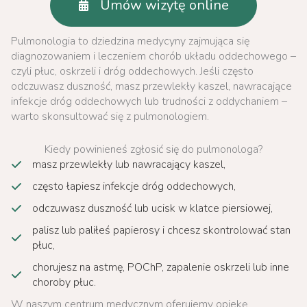
Umów wizytę online
Pulmonologia to dziedzina medycyny zajmująca się
diagnozowaniem i leczeniem chorób układu oddechowego –
czyli płuc, oskrzeli i dróg oddechowych. Jeśli często
odczuwasz duszność, masz przewlekły kaszel, nawracające
infekcje dróg oddechowych lub trudności z oddychaniem –
warto skonsultować się z pulmonologiem.
Kiedy powinieneś zgłosić się do pulmonologa?
masz przewlekły lub nawracający kaszel,
często łapiesz infekcje dróg oddechowych,
odczuwasz duszność lub ucisk w klatce piersiowej,
palisz lub paliłeś papierosy i chcesz skontrolować stan
płuc,
chorujesz na astmę, POChP, zapalenie oskrzeli lub inne
choroby płuc.
W naszym centrum medycznym oferujemy opiekę