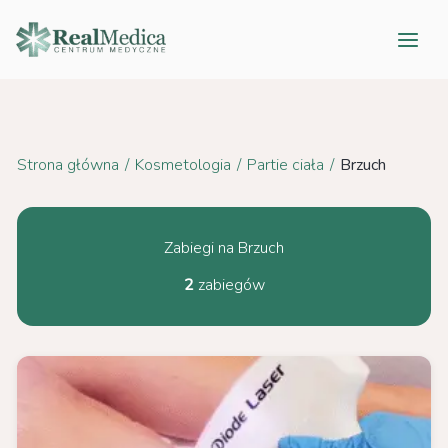
Przejdź
do
treści
Strona główna
/
Kosmetologia
/
Partie ciała
/
Brzuch
Zabiegi na Brzuch
2
zabiegów