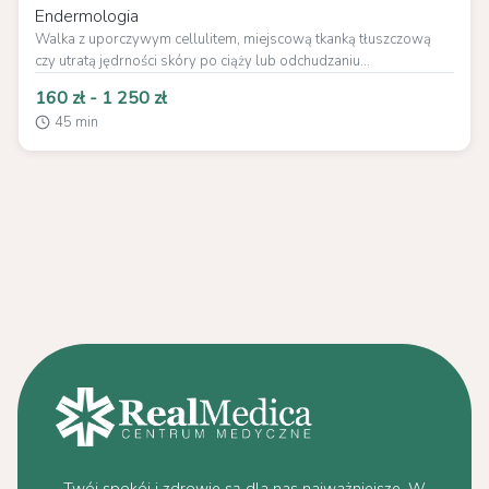
Endermologia
Walka z uporczywym cellulitem, miejscową tkanką tłuszczową
czy utratą jędrności skóry po ciąży lub odchudzaniu...
160 zł - 1 250 zł
45 min
Twój spokój i zdrowie są dla nas najważniejsze. W