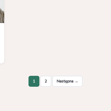
1
2
Następna →