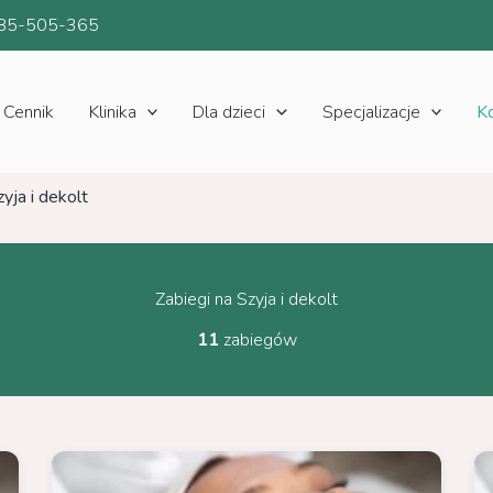
85-505-365
Cennik
Klinika
Dla dzieci
Specjalizacje
K
zyja i dekolt
Zabiegi na Szyja i dekolt
11
zabiegów