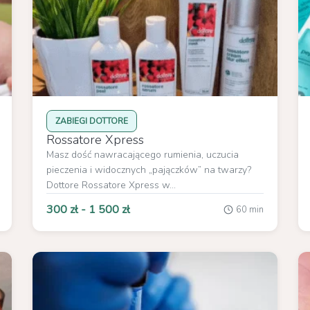
ZABIEGI DOTTORE
Rossatore Xpress
Masz dość nawracającego rumienia, uczucia
pieczenia i widocznych „pajączków” na twarzy?
Dottore Rossatore Xpress w...
300 zł - 1 500 zł
60 min