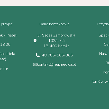
 przyjęć
Dane kontaktowe
Przydat
ek - Piątek
ul. Szosa Zambrowska
Specja
102/lok.5
 18:00
Ce
18-400 Łomża
Niedziela
Nasz 
+48 785-505-365
ęta)
B
kontakt@realmedica.pl
zynne
Kon
Umów wiz