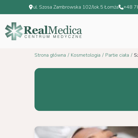
Przejdź
ul. Szosa Zambrowska 102/lok.5 Łomża
+48 7
do
treści
Strona główna
/
Kosmetologia
/
Partie ciała
/
S