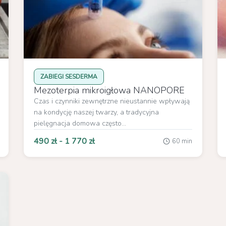
ZABIEGI SESDERMA
Mezoterpia mikroigłowa NANOPORE
Czas i czynniki zewnętrzne nieustannie wpływają
na kondycję naszej twarzy, a tradycyjna
pielęgnacja domowa często...
490 zł - 1 770 zł
60 min