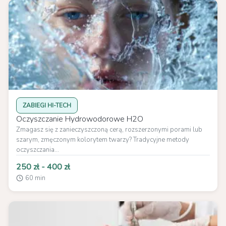
ZABIEGI HI-TECH
Oczyszczanie Hydrowodorowe H2O
Zmagasz się z zanieczyszczoną cerą, rozszerzonymi porami lub
szarym, zmęczonym kolorytem twarzy? Tradycyjne metody
oczyszczania...
250 zł - 400 zł
60 min