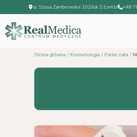
Przejdź
ul. Szosa Zambrowska 102/lok.5 Łomża
+48 7
do
treści
Strona główna
/
Kosmetologia
/
Partie ciała
/
N