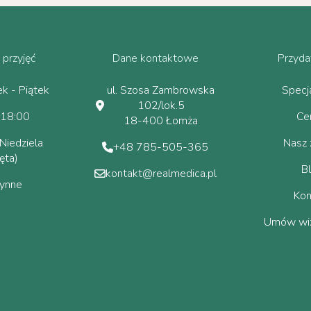
 przyjęć
Dane kontaktowe
Przydat
ek - Piątek
ul. Szosa Zambrowska
Specja
102/lok.5
 18:00
Ce
18-400 Łomża
Niedziela
Nasz 
+48 785-505-365
ęta)
B
kontakt@realmedica.pl
zynne
Kon
Umów wiz