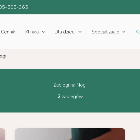
85-505-365
Cennik
Klinika
Dla dzieci
Specjalizacje
K
ogi
Zabiegi na Nogi
2
zabiegów