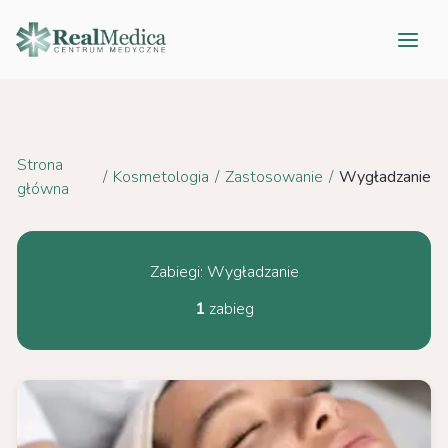
Przejdź
do
treści
Strona
/
Kosmetologia
/
Zastosowanie
/
Wygładzanie
główna
Zabiegi: Wygładzanie
1
zabieg