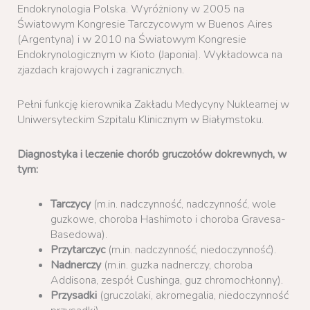
Endokrynologia Polska. Wyróżniony w 2005 na
Światowym Kongresie Tarczycowym w Buenos Aires
(Argentyna) i w 2010 na Światowym Kongresie
Endokrynologicznym w Kioto (Japonia). Wykładowca na
zjazdach krajowych i zagranicznych.
Pełni funkcję kierownika Zakładu Medycyny Nuklearnej w
Uniwersyteckim Szpitalu Klinicznym w Białymstoku.
Diagnostyka i leczenie chorób gruczołów dokrewnych, w
tym:
Tarczycy
(m.in. nadczynność, nadczynność, wole
guzkowe, choroba Hashimoto i choroba Gravesa-
Basedowa).
Przytarczyc
(m.in. nadczynność, niedoczynność).
Nadnerczy
(m.in. guzka nadnerczy, choroba
Addisona, zespół Cushinga, guz chromochłonny).
Przysadki
(gruczolaki, akromegalia, niedoczynność