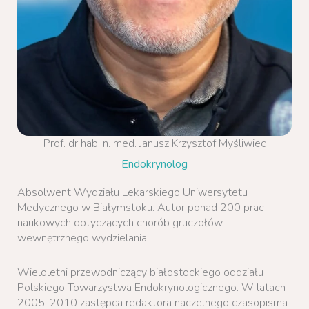
Prof. dr hab. n. med. Janusz Krzysztof Myśliwiec
Endokrynolog
Absolwent Wydziału Lekarskiego Uniwersytetu
Medycznego w Białymstoku. Autor ponad 200 prac
naukowych dotyczących chorób gruczołów
wewnętrznego wydzielania.
Wieloletni przewodniczący białostockiego oddziału
Polskiego Towarzystwa Endokrynologicznego. W latach
2005-2010 zastępca redaktora naczelnego czasopisma