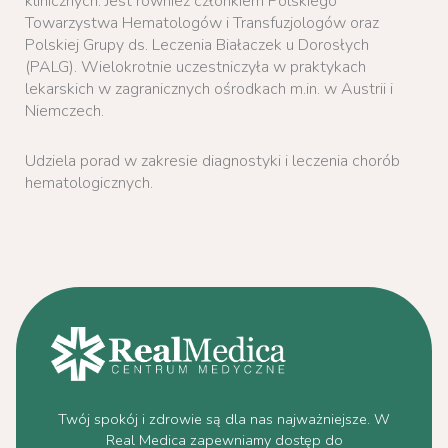
klinicznych. Jest również członkiem Polskiego
Towarzystwa Hematologów i Transfuzjologów oraz
Polskiej Grupy ds. Leczenia Białaczek u Dorosłych
(PALG). Wielokrotnie uczestniczyła w praktykach
lekarskich w zagranicznych ośrodkach m.in. w Austrii i
Niemczech.
Udziela porad w zakresie diagnostyki i leczenia chorób
hematologicznych.
Twój spokój i zdrowie są dla nas najważniejsze. W
Real Medica zapewniamy dostęp do