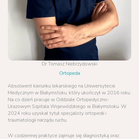
Dr Tomasz Niebrzydowski
Ortopeda
Absolwent kierunku lekarskiego na Uniwersytecie
Medycznym w Białymstoku, który ukończył w 2016 roku.
Na co dzień pracuje w Oddziale Ortopedyczno-
Urazowym Szpitala Wojewódzkiego w Białymstoku. W
2024 roku uzyskał tytuł specjalisty ortopedii i
traumatologii narządu ruchu.
W codziennej praktyce zajmuje się diagnostyką oraz