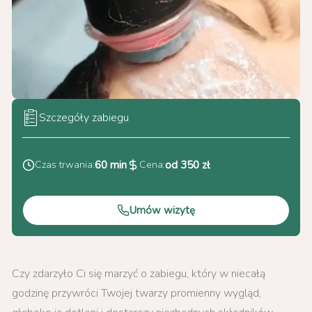
Szczegóły zabiegu
Czas trwania:
60 min
Cena:
od 350 zł
Umów wizytę
Czy zdarzyło Ci się marzyć o zabiegu, który w niecałą
godzinę przywróci Twojej twarzy promienny wygląd,