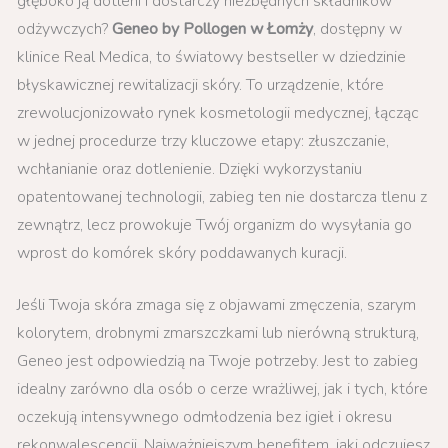
głęboko ją dotleni i dostarczy niezbędnych składników
odżywczych?
Geneo by Pollogen w Łomży
, dostępny w
klinice Real Medica, to światowy bestseller w dziedzinie
błyskawicznej rewitalizacji skóry. To urządzenie, które
zrewolucjonizowało rynek kosmetologii medycznej, łącząc
w jednej procedurze trzy kluczowe etapy: złuszczanie,
wchłanianie oraz dotlenienie. Dzięki wykorzystaniu
opatentowanej technologii, zabieg ten nie dostarcza tlenu z
zewnątrz, lecz prowokuje Twój organizm do wysyłania go
wprost do komórek skóry poddawanych kuracji.
Jeśli Twoja skóra zmaga się z objawami zmęczenia, szarym
kolorytem, drobnymi zmarszczkami lub nierówną strukturą,
Geneo jest odpowiedzią na Twoje potrzeby. Jest to zabieg
idealny zarówno dla osób o cerze wrażliwej, jak i tych, które
oczekują intensywnego odmłodzenia bez igieł i okresu
rekonwalescencji. Najważniejszym benefitem, jaki odczujesz