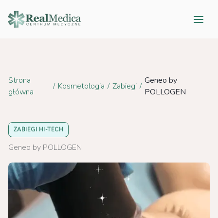
Przejdź
do
treści
Strona
Geneo by
/
Kosmetologia
/
Zabiegi
/
główna
POLLOGEN
ZABIEGI HI-TECH
Geneo by POLLOGEN