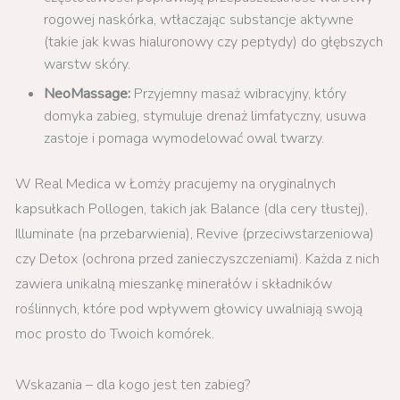
rogowej naskórka, wtłaczając substancje aktywne
(takie jak kwas hialuronowy czy peptydy) do głębszych
warstw skóry.
NeoMassage:
Przyjemny masaż wibracyjny, który
domyka zabieg, stymuluje drenaż limfatyczny, usuwa
zastoje i pomaga wymodelować owal twarzy.
W Real Medica w Łomży pracujemy na oryginalnych
kapsułkach Pollogen, takich jak Balance (dla cery tłustej),
Illuminate (na przebarwienia), Revive (przeciwstarzeniowa)
czy Detox (ochrona przed zanieczyszczeniami). Każda z nich
zawiera unikalną mieszankę minerałów i składników
roślinnych, które pod wpływem głowicy uwalniają swoją
moc prosto do Twoich komórek.
Wskazania – dla kogo jest ten zabieg?