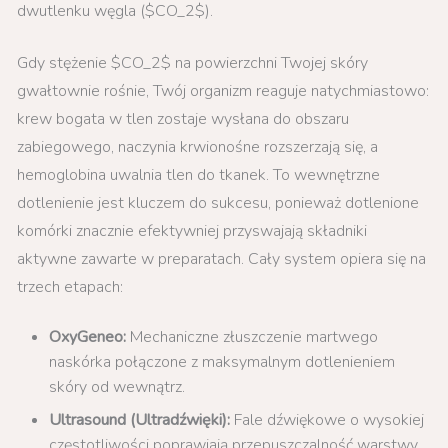
dwutlenku węgla ($CO_2$).
Gdy stężenie $CO_2$ na powierzchni Twojej skóry
gwałtownie rośnie, Twój organizm reaguje natychmiastowo:
krew bogata w tlen zostaje wysłana do obszaru
zabiegowego, naczynia krwionośne rozszerzają się, a
hemoglobina uwalnia tlen do tkanek. To wewnętrzne
dotlenienie jest kluczem do sukcesu, ponieważ dotlenione
komórki znacznie efektywniej przyswajają składniki
aktywne zawarte w preparatach. Cały system opiera się na
trzech etapach:
OxyGeneo:
Mechaniczne złuszczenie martwego
naskórka połączone z maksymalnym dotlenieniem
skóry od wewnątrz.
Ultrasound (Ultradźwięki):
Fale dźwiękowe o wysokiej
częstotliwości poprawiają przepuszczalność warstwy