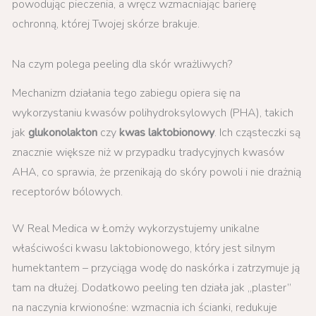
powodując pieczenia, a wręcz wzmacniając barierę
ochronną, której Twojej skórze brakuje.
Na czym polega peeling dla skór wrażliwych?
Mechanizm działania tego zabiegu opiera się na
wykorzystaniu kwasów polihydroksylowych (PHA), takich
jak
glukonolakton
czy
kwas laktobionowy
. Ich cząsteczki są
znacznie większe niż w przypadku tradycyjnych kwasów
AHA, co sprawia, że przenikają do skóry powoli i nie drażnią
receptorów bólowych.
W Real Medica w Łomży wykorzystujemy unikalne
właściwości kwasu laktobionowego, który jest silnym
humektantem – przyciąga wodę do naskórka i zatrzymuje ją
tam na dłużej. Dodatkowo peeling ten działa jak „plaster”
na naczynia krwionośne: wzmacnia ich ścianki, redukuje