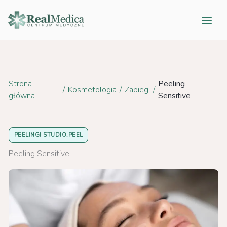
Przejdź
do
treści
Strona
Peeling
/
Kosmetologia
/
Zabiegi
/
główna
Sensitive
PEELINGI STUDIO.PEEL
Peeling Sensitive