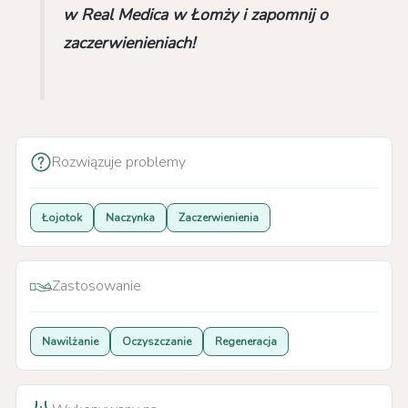
w Real Medica w Łomży i zapomnij o
zaczerwienieniach!
Rozwiązuje problemy
Łojotok
Naczynka
Zaczerwienienia
Zastosowanie
Nawilżanie
Oczyszczanie
Regeneracja