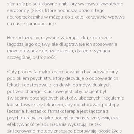
sięga się po selektywne inhibitory wychwytu zwrotnego
serotoniny (SSRI), które podnoszą poziom tego
neuroprzekaźnika w mózgu, co z kolei korzystnie wpływa
na nasze samopoczucie.
Benzodiazepiny, używane w terapii lęku, skutecznie
łagodzą jego objawy, ale długotrwałe ich stosowanie
może prowadzić do uzależnienia, dlatego wymaga
szczególnej ostrożności.
Cały proces farmakoterapii powinien być prowadzony
pod okiem psychiatry, który decyduje o odpowiednich
lekach i dostosowuje ich dawki do indywidualnych
potrzeb chorego. Kluczowe jest, aby pacjent był
świadomy potencjalnych skutków ubocznych i regularnie
konsultował się z lekarzem, aby monitorować postępy
leczenia. Nierzadko farmakoterapia jest łączona z
psychoterapią, co jako podejście holistyczne, zwiększa
efektywność terapii. Badania wykazują, że tak
zintegrowane metody znacząco poprawiają jakość życia