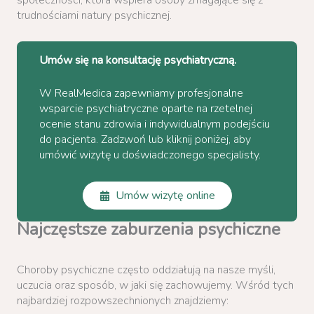
społeczności, która wspiera osoby zmagające się z
trudnościami natury psychicznej.
Umów się na konsultację psychiatryczną.
W RealMedica zapewniamy profesjonalne
wsparcie psychiatryczne oparte na rzetelnej
ocenie stanu zdrowia i indywidualnym podejściu
do pacjenta. Zadzwoń lub kliknij poniżej, aby
umówić wizytę u doświadczonego specjalisty.
Umów wizytę online
Najczęstsze zaburzenia psychiczne
Choroby psychiczne często oddziałują na nasze myśli,
uczucia oraz sposób, w jaki się zachowujemy. Wśród tych
najbardziej rozpowszechnionych znajdziemy: