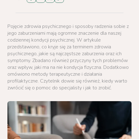
Pojęcie zdrowia psychicznego i sposoby radzenia sobie z
jego zaburzeniami mają ogromne znaczenie dla naszej
codziennej kondycji psychicznej. W artykule
przedstawiono, co kryje się za terminem zdrowia
psychicznego, jakie są najczęstsze zaburzenia oraz ich
symptomy. Zbadano również przyczyny tych problemów
oraz wpływ, jaki ma na nie kondycja fizyczna. Dodatkowo
omówiono metody terapeutyczne i działania
profilaktyczne. Czytelnik dowie się również, kiedy warto
zwrócić się o pomoc do specjalisty i jak to zrobić.