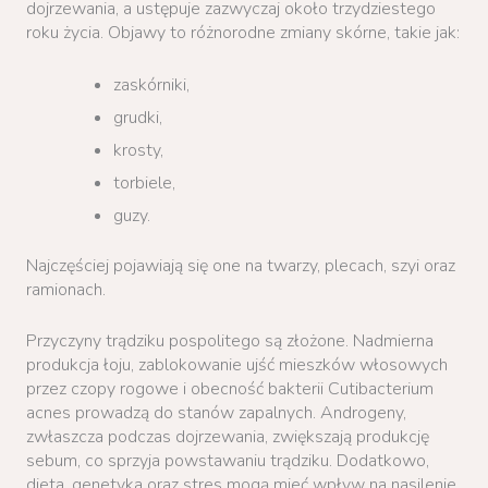
dojrzewania, a ustępuje zazwyczaj około trzydziestego
roku życia. Objawy to różnorodne zmiany skórne, takie jak:
zaskórniki,
grudki,
krosty,
torbiele,
guzy.
Najczęściej pojawiają się one na twarzy, plecach, szyi oraz
ramionach.
Przyczyny trądziku pospolitego są złożone. Nadmierna
produkcja łoju, zablokowanie ujść mieszków włosowych
przez czopy rogowe i obecność bakterii Cutibacterium
acnes prowadzą do stanów zapalnych. Androgeny,
zwłaszcza podczas dojrzewania, zwiększają produkcję
sebum, co sprzyja powstawaniu trądziku. Dodatkowo,
dieta, genetyka oraz stres mogą mieć wpływ na nasilenie