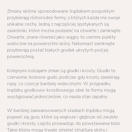
Zmiany skórne spowodowane trądzikiem pospolitym
przybierają różnorodne formy, z których każda ma swoje
unikalne cechy. Jedną z najczęściej spotykanych są
zaskórniki, które można podzielić na otwarte i zamknięte.
Otwarte, znane również jako wągry, to ciemne punkty
widoczne na powierzchni skóry. Natomiast zamknięte
przybierają postać białych grudek ukrytych pod jej
powierzchnią.
Kolejnymi rodzajami zmian są grudki i krosty. Grudki to
czerwone, bolesne guzki, podczas gdy krosty zawierają
ropę, co czyni je bardziej widocznymi. W przypadku
trądziku grudkowo-krostkowego obie te formy mogą
występować jednocześnie, co nasila stan zapalny.
W bardziej zaawansowanych stadiach trądziku mogą
pojawić się guzy, które są większe i głębsze niż zwykłe
grudki i krosty, często prowadząc do powstawania blizn.
Takie blizny mogą trwale zmienić strukturę skóry i