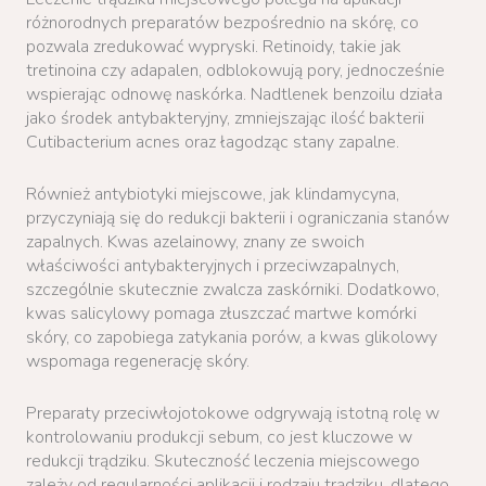
różnorodnych preparatów bezpośrednio na skórę, co
pozwala zredukować wypryski. Retinoidy, takie jak
tretinoina czy adapalen, odblokowują pory, jednocześnie
wspierając odnowę naskórka. Nadtlenek benzoilu działa
jako środek antybakteryjny, zmniejszając ilość bakterii
Cutibacterium acnes oraz łagodząc stany zapalne.
Również antybiotyki miejscowe, jak klindamycyna,
przyczyniają się do redukcji bakterii i ograniczania stanów
zapalnych. Kwas azelainowy, znany ze swoich
właściwości antybakteryjnych i przeciwzapalnych,
szczególnie skutecznie zwalcza zaskórniki. Dodatkowo,
kwas salicylowy pomaga złuszczać martwe komórki
skóry, co zapobiega zatykania porów, a kwas glikolowy
wspomaga regenerację skóry.
Preparaty przeciwłojotokowe odgrywają istotną rolę w
kontrolowaniu produkcji sebum, co jest kluczowe w
redukcji trądziku. Skuteczność leczenia miejscowego
zależy od regularności aplikacji i rodzaju trądziku, dlatego