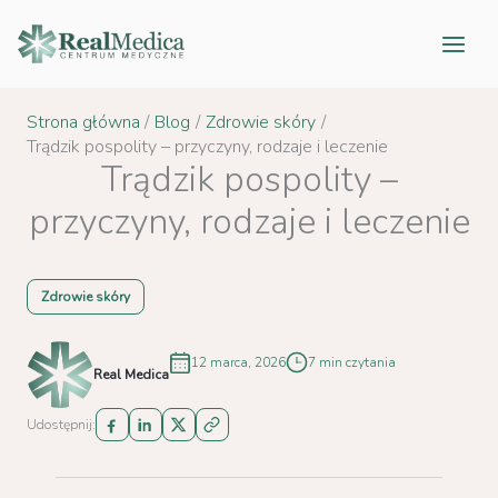
Przejdź
do
treści
Strona główna
Blog
Zdrowie skóry
Trądzik pospolity – przyczyny, rodzaje i leczenie
Trądzik pospolity –
przyczyny, rodzaje i leczenie
Zdrowie skóry
12 marca, 2026
7 min czytania
Real Medica
Udostępnij: