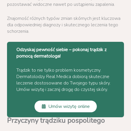
pozostawać widoczne nawet po ustąpieniu zapalenia.
Znajomość różnych typów zmian skórnych jest kluczowa
dla odpowiedniej diagnozy i skutecznego leczenia tego
schorzenia.
Odzyskaj pewność siebie – pokonaj trądzik z
pomocą dermatologa!
Trądzik to nie tylko problem kosmetyczny.
Dermatolodzy Real Medica dobiorą skuteczne
leczenie dostosowane do Twojego typu skóry.
Umów wizytę i zacznij drogę do czystej skóry.
Umów wizytę online
Przyczyny trądziku pospolitego