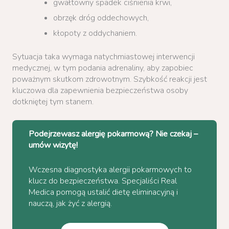
gwałtowny spadek ciśnienia krwi,
obrzęk dróg oddechowych,
kłopoty z oddychaniem.
Sytuacja taka wymaga natychmiastowej interwencji
medycznej, w tym podania adrenaliny, aby zapobiec
poważnym skutkom zdrowotnym. Szybkość reakcji jest
kluczowa dla zapewnienia bezpieczeństwa osoby
dotkniętej tym stanem.
Podejrzewasz alergię pokarmową? Nie czekaj –
umów wizytę!
Wczesna diagnostyka alergii pokarmowych to
klucz do bezpieczeństwa. Specjaliści Real
Medica pomogą ustalić dietę eliminacyjną i
nauczą, jak żyć z alergią.