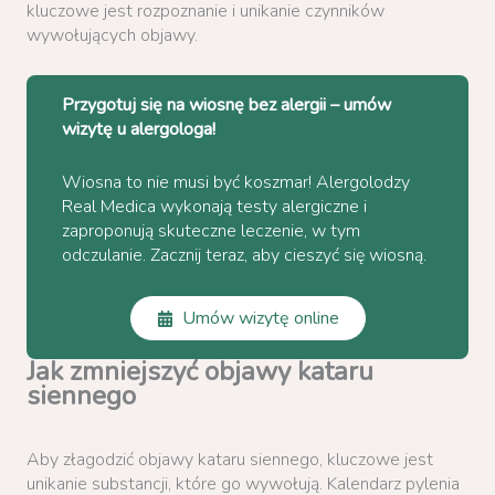
kluczowe jest rozpoznanie i unikanie czynników
wywołujących objawy.
Przygotuj się na wiosnę bez alergii – umów
wizytę u alergologa!
Wiosna to nie musi być koszmar! Alergolodzy
Real Medica wykonają testy alergiczne i
zaproponują skuteczne leczenie, w tym
odczulanie. Zacznij teraz, aby cieszyć się wiosną.
Umów wizytę online
Jak zmniejszyć objawy kataru
siennego
Aby złagodzić objawy kataru siennego, kluczowe jest
unikanie substancji, które go wywołują. Kalendarz pylenia