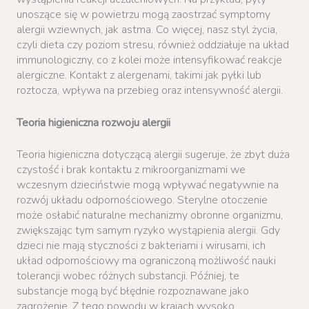
unoszące się w powietrzu mogą zaostrzać symptomy
alergii wziewnych, jak astma. Co więcej, nasz styl życia,
czyli dieta czy poziom stresu, również oddziałuje na układ
immunologiczny, co z kolei może intensyfikować reakcje
alergiczne. Kontakt z alergenami, takimi jak pyłki lub
roztocza, wpływa na przebieg oraz intensywność alergii.
Teoria higieniczna rozwoju alergii
Teoria higieniczna dotyczącą alergii sugeruje, że zbyt duża
czystość i brak kontaktu z mikroorganizmami we
wczesnym dzieciństwie mogą wpływać negatywnie na
rozwój układu odpornościowego. Sterylne otoczenie
może osłabić naturalne mechanizmy obronne organizmu,
zwiększając tym samym ryzyko wystąpienia alergii. Gdy
dzieci nie mają styczności z bakteriami i wirusami, ich
układ odpornościowy ma ograniczoną możliwość nauki
tolerancji wobec różnych substancji. Później, te
substancje mogą być błędnie rozpoznawane jako
zagrożenie. Z tego powodu w krajach wysoko