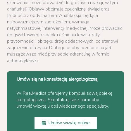
szerszenie, może prowadzić do groźnych reakcji, w tym
anafilaksji. Objawy obejmują opuchliznę, świąd oraz
trudności z oddychaniem. Anafilaksja, będąca
najpoważniejszym zagrożeniem, wymaga
natychmiastowej interwencji medycznej. Może prowadzić
do gwałtownego spadku ciśnienia krwi, utraty
przytomności i obrzęku dróg oddechowych, co stanowi
zagrożenie dla życia. Dlatego osoby uczulone na jad
muszą zawsze mieć przy sobie adrenalinę w formie
autostrzykawki.
Umów się na konsultację alergologiczną.
W RealMedica oferujemy kompleksową opiekę
alergologiczną. Skontaktuj się z nami, aby
umówić wizytę u doświadczonego specjalisty.
Umów wizytę online