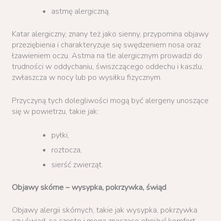
astmę alergiczną.
Katar alergiczny, znany też jako sienny, przypomina objawy
przeziębienia i charakteryzuje się swędzeniem nosa oraz
łzawieniem oczu. Astma na tle alergicznym prowadzi do
trudności w oddychaniu, świszczącego oddechu i kaszlu,
zwłaszcza w nocy lub po wysiłku fizycznym.
Przyczyną tych dolegliwości mogą być alergeny unoszące
się w powietrzu, takie jak:
pyłki,
roztocza,
sierść zwierząt.
Objawy skórne – wysypka, pokrzywka, świąd
Objawy alergii skórnych, takie jak wysypka, pokrzywka
czy świąd, są częste i mogą znacząco obniżyć komfort